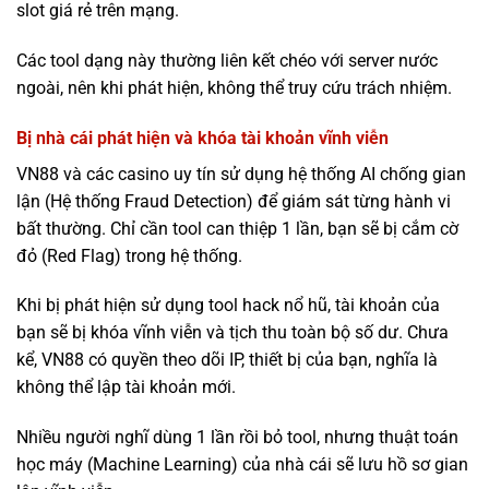
slot giá rẻ trên mạng.
Các tool dạng này thường liên kết chéo với server nước
ngoài, nên khi phát hiện, không thể truy cứu trách nhiệm.
Bị nhà cái phát hiện và khóa tài khoản vĩnh viễn
VN88 và các casino uy tín sử dụng hệ thống AI chống gian
lận (Hệ thống Fraud Detection) để giám sát từng hành vi
bất thường. Chỉ cần tool can thiệp 1 lần, bạn sẽ bị cắm cờ
đỏ (Red Flag) trong hệ thống.
Khi bị phát hiện sử dụng tool hack nổ hũ, tài khoản của
bạn sẽ bị khóa vĩnh viễn và tịch thu toàn bộ số dư. Chưa
kể, VN88 có quyền theo dõi IP, thiết bị của bạn, nghĩa là
không thể lập tài khoản mới.
Nhiều người nghĩ dùng 1 lần rồi bỏ tool, nhưng thuật toán
học máy (Machine Learning) của nhà cái sẽ lưu hồ sơ gian