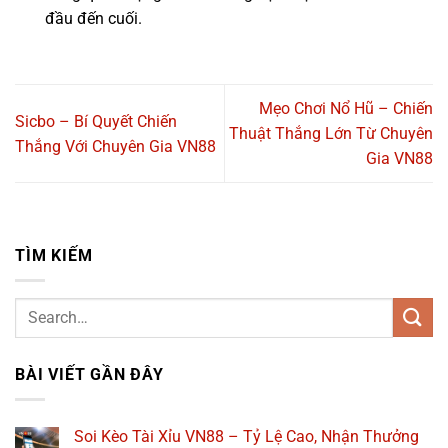
đầu đến cuối.
Mẹo Chơi Nổ Hũ – Chiến
Sicbo – Bí Quyết Chiến
Thuật Thắng Lớn Từ Chuyên
Thắng Với Chuyên Gia VN88
Gia VN88
TÌM KIẾM
BÀI VIẾT GẦN ĐÂY
Soi Kèo Tài Xỉu VN88 – Tỷ Lệ Cao, Nhận Thưởng