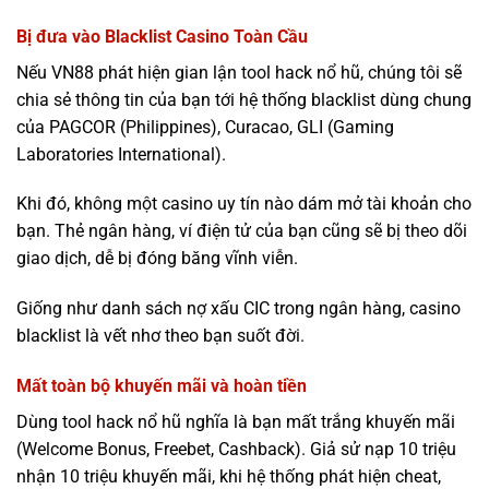
Bị đưa vào Blacklist Casino Toàn Cầu
Nếu VN88 phát hiện gian lận tool hack nổ hũ, chúng tôi sẽ
chia sẻ thông tin của bạn tới hệ thống blacklist dùng chung
của PAGCOR (Philippines), Curacao, GLI (Gaming
Laboratories International).
Khi đó, không một casino uy tín nào dám mở tài khoản cho
bạn. Thẻ ngân hàng, ví điện tử của bạn cũng sẽ bị theo dõi
giao dịch, dễ bị đóng băng vĩnh viễn.
Giống như danh sách nợ xấu CIC trong ngân hàng, casino
blacklist là vết nhơ theo bạn suốt đời.
Mất toàn bộ khuyến mãi và hoàn tiền
Dùng tool hack nổ hũ nghĩa là bạn mất trắng khuyến mãi
(Welcome Bonus, Freebet, Cashback). Giả sử nạp 10 triệu
nhận 10 triệu khuyến mãi, khi hệ thống phát hiện cheat,