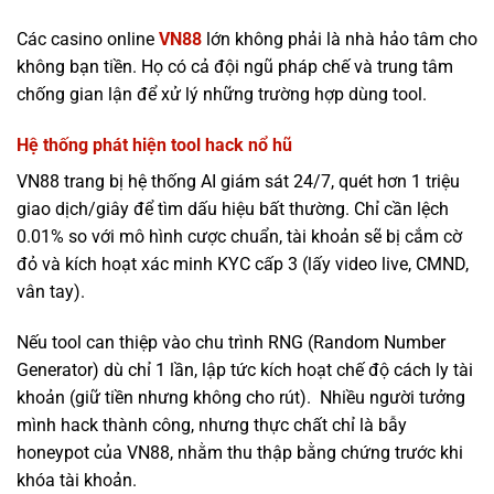
Các casino online
VN88
lớn không phải là nhà hảo tâm cho
không bạn tiền. Họ có cả đội ngũ pháp chế và trung tâm
chống gian lận để xử lý những trường hợp dùng tool.
Hệ thống phát hiện tool hack nổ hũ
VN88 trang bị hệ thống AI giám sát 24/7, quét hơn 1 triệu
giao dịch/giây để tìm dấu hiệu bất thường. Chỉ cần lệch
0.01% so với mô hình cược chuẩn, tài khoản sẽ bị cắm cờ
đỏ và kích hoạt xác minh KYC cấp 3 (lấy video live, CMND,
vân tay).
Nếu tool can thiệp vào chu trình RNG (Random Number
Generator) dù chỉ 1 lần, lập tức kích hoạt chế độ cách ly tài
khoản (giữ tiền nhưng không cho rút). Nhiều người tưởng
mình hack thành công, nhưng thực chất chỉ là bẫy
honeypot của VN88, nhằm thu thập bằng chứng trước khi
khóa tài khoản.