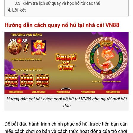
Kiểm tra lịch sử quay và học hỏi từ cao thủ
Lời kết
Hướng dẫn cách quay nổ hũ tại nhà cái VN88
Hướng dẫn chi tiết cách chơi nổ hũ tại VN88 cho người mới bắt
đầu
Để bắt đầu hành trình chinh phục nổ hũ, trước tiên bạn cần
hiểu cách chơi cơ bản và cách thức hoạt động của trò chơi