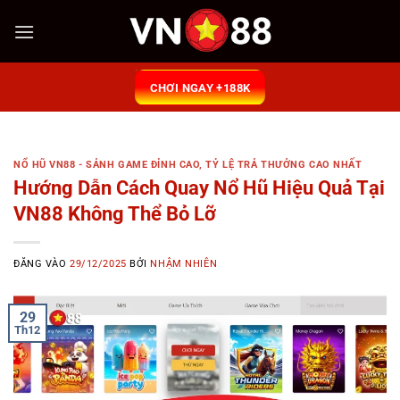
Bỏ
qua
nội
dung
CHƠI NGAY +188K
NỔ HŨ VN88 - SẢNH GAME ĐỈNH CAO, TỶ LỆ TRẢ THƯỞNG CAO NHẤT
Hướng Dẫn Cách Quay Nổ Hũ Hiệu Quả Tại
VN88 Không Thể Bỏ Lỡ
ĐĂNG VÀO
29/12/2025
BỞI
NHẬM NHIÊN
29
Th12