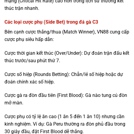
mạng (Critical Hit Rate) cao hơn trong lịch sử thường kết
thúc trận nhanh.
Các loại cược phụ (Side Bet) trong đá gà C3
Bên cạnh cược thắng/thua (Match Winner), VN88 cung cấp
cược phụ siêu hấp dẫn:
Cược thời gian kết thúc (Over/Under): Dự đoán trận đấu kết
thúc trước/sau phút thứ 7.
Cược số hiệp (Rounds Betting): Chẵn/lẻ số hiệp hoặc dự
đoán chính xác số hiệp.
Cược gà ra đòn đầu tiên (First Blood): Gà nào tung cú đòn
mở màn.
Cược phụ có tỷ lệ ăn cao (1 ăn 5 đến 1 ăn 10) nhưng cần
kinh nghiệm. Ví dụ: Gà Peru thường ra đòn phủ đầu trong
30 giây đầu, đặt First Blood dễ thắng.