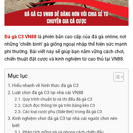
Đá gà C3 VN88
là phiên bản cao cấp của đá gà online, nơi
những ‘chiến binh’ gà giống ngoại nhập thể hiện sức mạnh
phi thường. Bài viết này sẽ giúp bạn nắm vững cách chơi,
chiến thuật đặt cược và kinh nghiệm từ cao thủ tại VN88.
Mục lục
Hiểu nhanh về hình thức đá gà C3
Luật chơi đá gà C3 tại nhà cái VN88
Quy trình chuẩn bị và thi đấu đá gà C3
Cách đọc thông tin gà trên bảng kèo C3
Các loại cược phụ (Side Bet) trong đá gà C3
Kinh nghiệm chơi đá gà C3 tại nhà cái người chơi nên
biết
Phân tích giống gà và phong cách chiến đấu