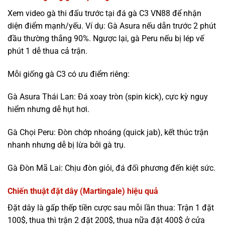
Xem video gà thi đấu trước tại đá gà C3 VN88 để nhận
diện điểm mạnh/yếu. Ví dụ: Gà Asura nếu dẫn trước 2 phút
đầu thường thắng 90%. Ngược lại, gà Peru nếu bị lép vế
phút 1 dễ thua cả trận.
Mỗi giống gà C3 có ưu điểm riêng:
Gà Asura Thái Lan: Đá xoay tròn (spin kick), cực kỳ nguy
hiểm nhưng dễ hụt hơi.
Gà Chọi Peru: Đòn chớp nhoáng (quick jab), kết thúc trận
nhanh nhưng dễ bị lừa bởi gà trụ.
Gà Đòn Mã Lai: Chịu đòn giỏi, đá đối phương đến kiệt sức.
Chiến thuật đặt dây (Martingale) hiệu quả
Đặt dây là gấp thếp tiền cược sau mỗi lần thua: Trận 1 đặt
100$, thua thì trận 2 đặt 200$, thua nữa đặt 400$ ở cửa