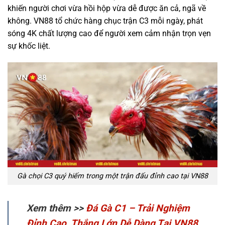
khiến người chơi vừa hồi hộp vừa dễ được ăn cả, ngã về
không. VN88 tổ chức hàng chục trận C3 mỗi ngày, phát
sóng 4K chất lượng cao để người xem cảm nhận trọn vẹn
sự khốc liệt.
Gà chọi C3 quý hiếm trong một trận đấu đỉnh cao tại VN88
Xem thêm >>
Đá Gà C1 – Trải Nghiệm
Đỉnh Cao, Thắng Lớn Dễ Dàng Tại VN88