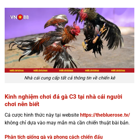
Nhà cái cung cấp tất cả thông tin về chiến kê
Kinh nghiệm chơi đá gà C3 tại nhà cái người
chơi nên biết
Cá cược hình thức này tại website
https://thebluerose.tv/
không chỉ dựa vào may mắn mà cần chiến thuật bài bản.
Phân tích giống gà và phong cách chiến đấu