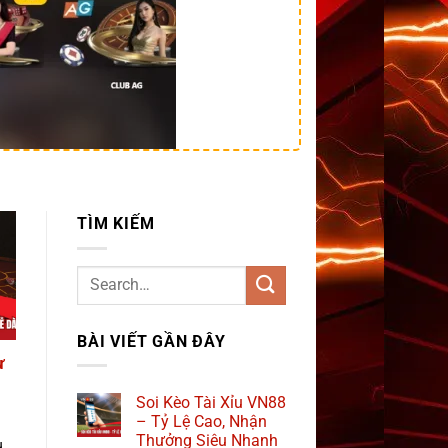
TÌM KIẾM
BÀI VIẾT GẦN ĐÂY
ừ
Soi Kèo Tài Xỉu VN88
c tựa game hiện đại đều được thiết kế
– Tỷ Lệ Cao, Nhận
Thưởng Siêu Nhanh
u