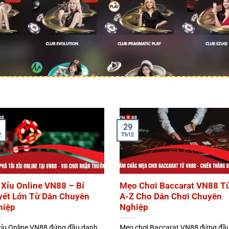
29
2
Th12
Khám phá thế giới game bài đa dạng hàng đầu Việt Nam
 Xỉu Online VN88 – Bí
Mẹo Chơi Baccarat VN88 T
yết Lớn Từ Dân Chuyên
A-Z Cho Dân Chơi Chuyên
hiệp
Nghiệp
 phú đáp ứng mọi sở thích. Từ những game truyền thống đến cá
hực cùng tỷ lệ thắng hấp dẫn.
 xỉu Online VN88 đứng đầu danh
Mẹo chơi Baccarat VN88 đứng đầ