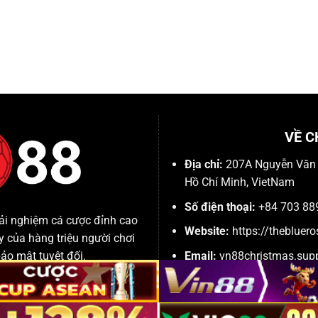
 Sicbo, nhưng phức tạp hơn chút. Bạn cược qua đường (Pass Li
huật để thắng lớn.
n với bánh xe có 37 hoặc 38 ô số được đánh dấu từ 0-36 (và thê
ư số đơn (straight), nhóm số (split, street, corner), màu sắc (
 nhau tùy theo xác suất.
VỀ C
 thực
Địa chỉ:
207A Nguyễn Văn 
i VN88 mang đến trải nghiệm chân thực nhất khi người chơi được 
Hồ Chí Minh, VietNam
t lượng cao.
Số điện thoại:
+84 703 88
trải nghiệm cá cược đỉnh cao
kjack, Roulette và Sicbo đều có phiên bản trực tuyến với dealer 
Website:
https://thebluero
y của hàng triệu người chơi
h bạch và công bằng của mỗi ván bài hoặc vòng quay.
ảo mật tuyệt đối.
Email:
vn88christmas.sup
casino VN88