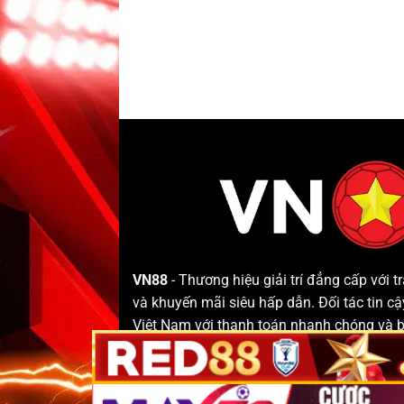
Craps là phiên bản Casino quốc tế của
Trò này cần may mắn cùng chút chiến t
Game bàn (Roulette)
Roulette tại VN88 là trò chơi kinh điể
có nhiều lựa chọn đặt cược khác nhau nh
cược có tỷ lệ thắng và mức thưởng khác
Live casino ấn tượng với dealer
Tựa game trực tuyến với dealer thật tạ
thực qua hệ thống video streaming chấ
VN88
- Thương hiệu giải trí đẳng cấp với 
Các trò chơi phổ biến như Baccarat, Blac
và khuyến mãi siêu hấp dẫn. Đối tác tin cậ
hoặc Casino thực tế, đảm bảo tính min
Việt Nam với thanh toán nhanh chóng và b
Tính năng nổi bật của 