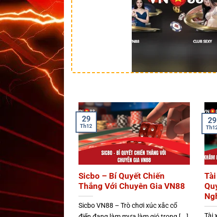
29
29
Th12
Th1
Sicbo – Bí Quyết Chiến
Tài
Thắng Với Chuyên Gia VN88
Qu
Ng
Nhà cái mang đến thư viện game phong
Sicbo VN88 – Trò chơi xúc xắc cổ
với đồ họa sống động, âm thanh chân t
Tài
điển đang làm mưa làm gió trong [...]