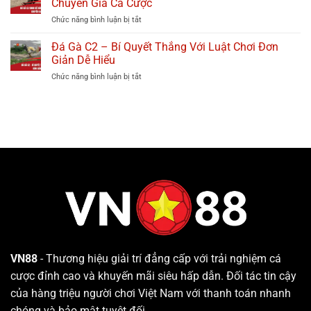
Chọn
Chuyên Gia Cá Cược
Nhanh
VN88
Thông
Chức năng bình luận bị tắt
ở
Cập
Minh
VN88 cung cấp đầy đủ các loại hình từ truyền thống
Đá
Nhật
Cho
Gà
Đá Gà C2 – Bí Quyết Thắng Với Luật Chơi Đơn
Chuẩn
đến hiện đại
Cược
C3
Xác
Giản Dễ Hiểu
Thủ
VN88
Từng
Chức năng bình luận bị tắt
ở
Dễ
Phút
Đá
Sảnh xổ số tại
vn88
không chỉ là một trò chơi, mà là
Dàng
Từng
Gà
Hơn
Giây
cả một thế giới với hàng chục thể loại khác nhau.
C2
Với
Cùng người chơi điểm qua 4 loại hình chủ đạo được
–
Chia
Bí
Sẻ
hàng triệu người ưa chuộng:
Quyết
Từ
Thắng
Chuyên
Với
Xổ số truyền thống Việt Nam
Gia
Luật
Cá
Chơi
Hình thức truyền thống Việt Nam tại VN88 bao gồm
Cược
Đơn
đầy đủ ba miền Bắc, Trung và Nam với lịch quay
Giản
Dễ
thưởng hàng ngày, đúng theo kết quả chính thức.
Hiểu
Người chơi có thể đặt cược vào nhiều hạng mục
VN88
- Thương hiệu giải trí đẳng cấp với trải nghiệm cá
quen thuộc như lô, đề, lô xiên, đề xiên, lô kép, đầu,
cược đỉnh cao và khuyến mãi siêu hấp dẫn. Đối tác tin cậy
đuôi và nhiều dạng cược khác.
của hàng triệu người chơi Việt Nam với thanh toán nhanh
chóng và bảo mật tuyệt đối.