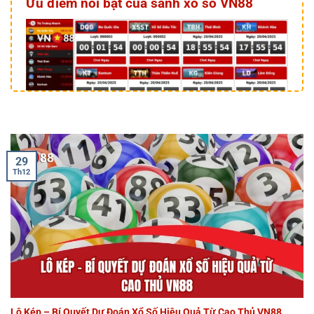
Ưu điểm nổi bật của sảnh xổ số VN88
29
Nơi hội tụ đa dạng loại hình lô đề với tỷ lệ thưởng hấp
Th12
dẫn
Dù là tân thủ hay cao thủ, sảnh game đều mang đến
những lợi thế không thể chối từ. Hãy cùng người chơi
khám phá 5 yếu tố then chốt giúp VN88 đứng đầu
trong lòng người đam mê:
Đa dạng loại hình tại nhà cái hàng đầu
Lô Kép – Bí Quyết Dự Đoán Xổ Số Hiệu Quả Từ Cao Thủ VN88