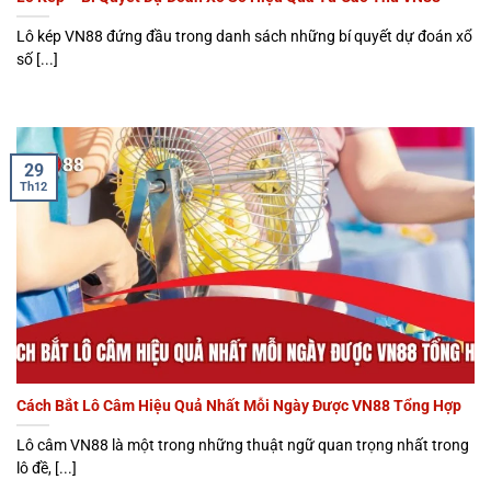
Với xổ số VN88, bạn không chỉ chơi một kiểu chơi
Lô kép VN88 đứng đầu trong danh sách những bí quyết dự đoán xổ
duy nhất. Sảnh này tích hợp đầy đủ các loại hình từ
số [...]
cổ điển đến hiện đại, giúp trải nghiệm của bạn
không bao giờ nhàm chán.
Tại đây, người chơi dễ dàng tham gia giải trí truyền
29
thống Việt Nam, quốc tế, live trực tiếp và cả nhanh
Th12
(Keno). Tất cả đều được tối ưu hóa trên máy tính và
điện thoại, đảm bảo truy cập mọi lúc, mọi nơi.
Tỷ lệ trả thưởng cao, minh bạch
Không còn nỗi lo bị nuốt tiền như những nơi kém uy
tín, xổ số VN88 cam kết tỷ lệ ăn lô đề cao nhất thị
trường – 1 ăn 95. Minh bạch 100% kết quả từ các
đài quay số chính thức, không chỉnh sửa hay gian
Cách Bắt Lô Câm Hiệu Quả Nhất Mỗi Ngày Được VN88 Tổng Hợp
lận. Hệ thống tự động cập nhật kết quả, giúp bạn
Lô câm VN88 là một trong những thuật ngữ quan trọng nhất trong
theo dõi dễ dàng và hoàn toàn yên tâm khi chọn số
lô đề, [...]
đổi đời.